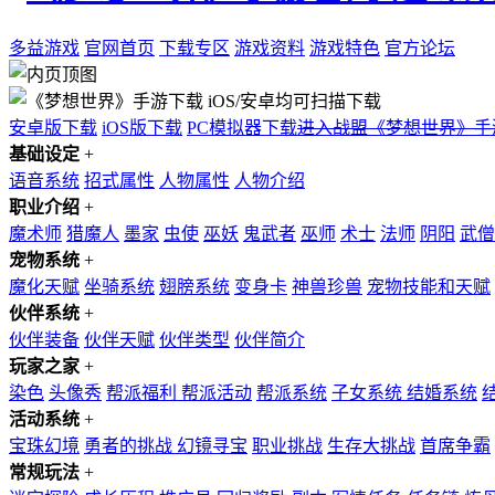
多益游戏
官网首页
下载专区
游戏资料
游戏特色
官方论坛
iOS/安卓均可扫描下载
安卓版下载
iOS版下载
PC模拟器下载
进入战盟《梦想世界》手
基础设定
+
语音系统
招式属性
人物属性
人物介绍
职业介绍
+
魔术师
猎魔人
墨家
虫使
巫妖
鬼武者
巫师
术士
法师
阴阳
武僧
宠物系统
+
魔化天赋
坐骑系统
翅膀系统
变身卡
神兽珍兽
宠物技能和天赋
伙伴系统
+
伙伴装备
伙伴天赋
伙伴类型
伙伴简介
玩家之家
+
染色
头像秀
帮派福利
帮派活动
帮派系统
子女系统
结婚系统
活动系统
+
宝珠幻境
勇者的挑战
幻镜寻宝
职业挑战
生存大挑战
首席争霸
常规玩法
+