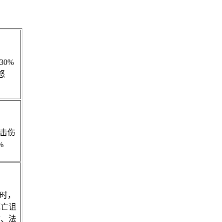
0%
怒
击伤
%
时，
死亡诅
防、法