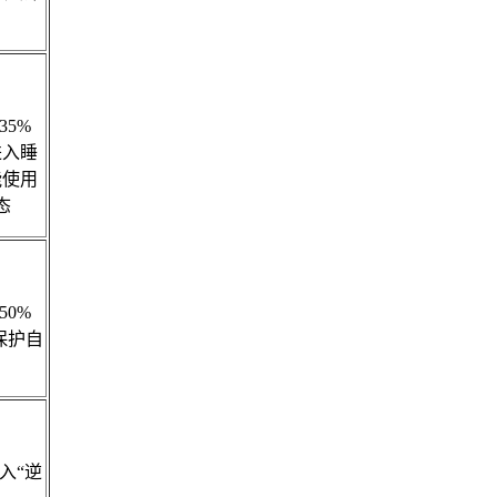
5%
进入睡
能使用
态
0%
保护自
入“逆