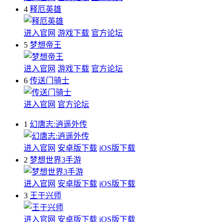
4
释厄英雄
进入官网
游戏下载
官方论坛
5
梦想帝王
进入官网
游戏下载
官方论坛
6
传送门骑士
进入官网
官方论坛
1
幻唐志:逍遥外传
进入官网
安卓版下载
iOS版下载
2
梦想世界3手游
进入官网
安卓版下载
iOS版下载
3
王于兴师
进入官网
安卓版下载
iOS版下载