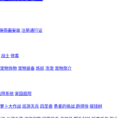
游页面安装
注册通行证
战士
侠客
宠物饰物
宠物装备
炼妖
洗宠
宠物简介
结拜系统
家园庭院
萝卜大作战
巡游天兵
四圣兽
勇者的挑战
跑得快
摇钱树