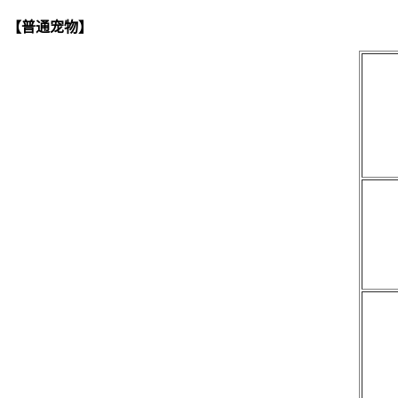
【普通宠物】