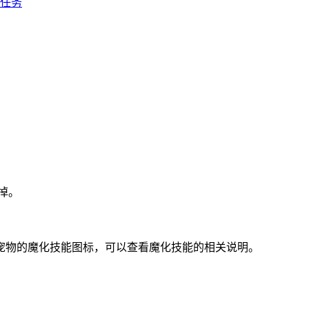
任务
掉。
应宠物的魔化技能图标，可以查看魔化技能的相关说明。