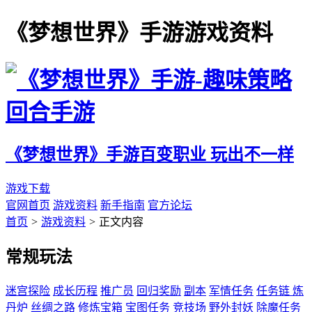
《梦想世界》手游游戏资料
《梦想世界》手游
百变职业 玩出不一样
游戏下载
官网首页
游戏资料
新手指南
官方论坛
首页
>
游戏资料
>
正文内容
常规玩法
迷宫探险
成长历程
推广员
回归奖励
副本
军情任务
任务链
炼
丹炉
丝绸之路
修炼宝箱
宝图任务
竞技场
野外封妖
除魔任务