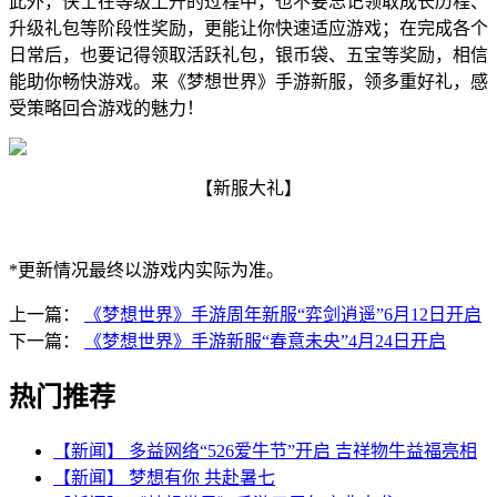
此外，侠士在等级上升的过程中，也不要忘记领取成长历程、
升级礼包等阶段性奖励，更能让你快速适应游戏；在完成各个
日常后，也要记得领取活跃礼包，银币袋、五宝等奖励，相信
能助你畅快游戏。来《梦想世界》手游新服，领多重好礼，感
受策略回合游戏的魅力！
【新服大礼】
*更新情况最终以游戏内实际为准。
上一篇：
《梦想世界》手游周年新服“弈剑逍遥”6月12日开启
下一篇：
《梦想世界》手游新服“春意未央”4月24日开启
热门推荐
【新闻】
多益网络“526爱牛节”开启 吉祥物牛益福亮相
【新闻】
梦想有你 共赴暑七